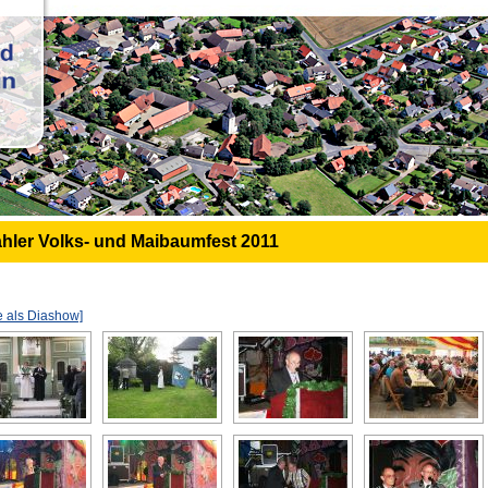
hler Volks- und Maibaumfest 2011
e als Diashow]